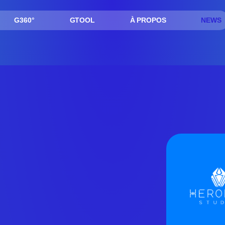
G360°
GTOOL
À PROPOS
NEWS