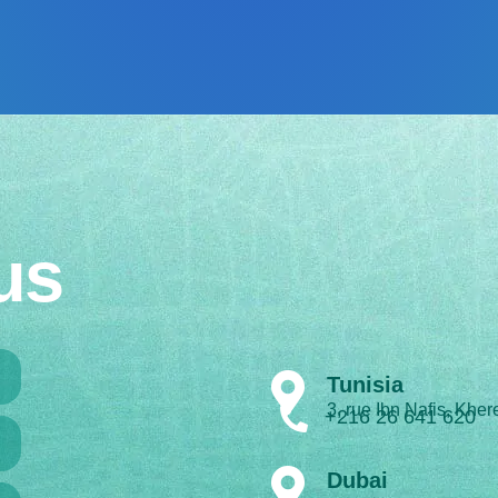
us
Tunisia
3, rue Ibn Nafis, Kher
+216 26 641 620
Dubai