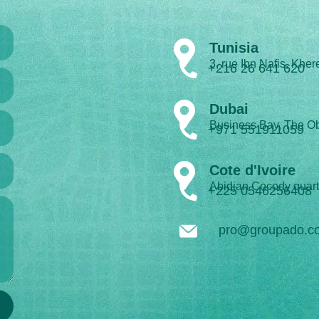
Tunisia
3, rue Ibn Nafis, Kher
+216 26 641 620
Dubai
Business Bay, The Ob
+971 551911059
Cote d'Ivoire
Abidjan Cocody quart
+225 0546256408
pro@groupado.c