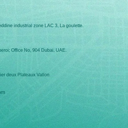
eddine industrial zone LAC 3, La goulette.
eroi; Office No, 904 Dubai, UAE.
ier deux Plateaux Vallon
om